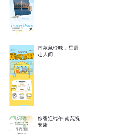
南苑藏珍味，星厨
赴人间
粽香迎端午|南苑祝
安康