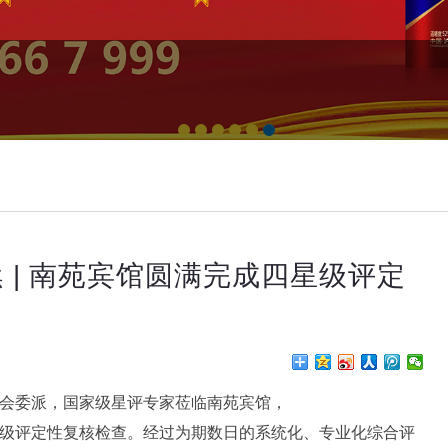
1
2
3
4
5
6
 | 南苑宾馆圆满完成四星级评定
会委派，国家级星评专家莅临南苑宾馆，
级评定性复核检查。经过为期数日的系统化、专业化综合评